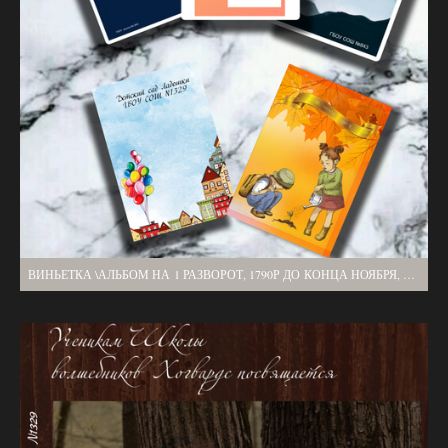
ВИНЬЕТКА \АЛЬБОМ НА 1 РАЗВОРОТ, 1790Р ДО КОНЦА НОЯБРЯ, ОБЩАЯ ВЕРСТКА, БЕЗ ПОРТРЕТА!!! В ПЛОТНОЙ ОБЛОЖКЕ, 1 РАЗВОРОТ, 1 ВЫЕЗД.