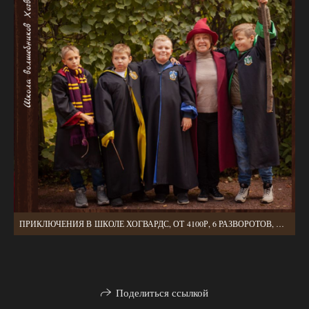
ПРИКЛЮЧЕНИЯ В ШКОЛЕ ХОГВАРДС, ОТ 4100Р, 6 РАЗВОРОТОВ, ПЛОТНЫЕ СТРАНИЦЫ И ОБЛОЖКА, 2 ВЫЕЗДА, ИНДИВИДУАЛЬНЫЙ ПОДХОД
Поделиться ссылкой