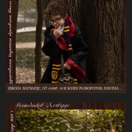
ШКОЛА ХОГВАРДС, ОТ 4100Р, 10 И БОЛЕЕ РАЗВОРОТОВ, ПЛОТНАЯ ОБЛОЖКА, МЯГКИЕ СТРАНИЦЫ, 2 ВЫЕЗДА, БЕЗ УЧЕТА АРЕНДЫ СТУДИИ