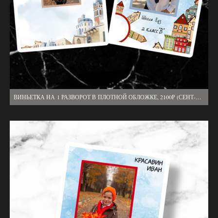
ВИНЬЕТКА НА 1 РАЗВОРОТ В ПЛОТНОЙ ОБЛОЖКЕ, 2100Р (СЕНТ-ФЕВРАЛЬ), 2400 Р (МАРТ–МАЙ)1 ВЫЕЗД