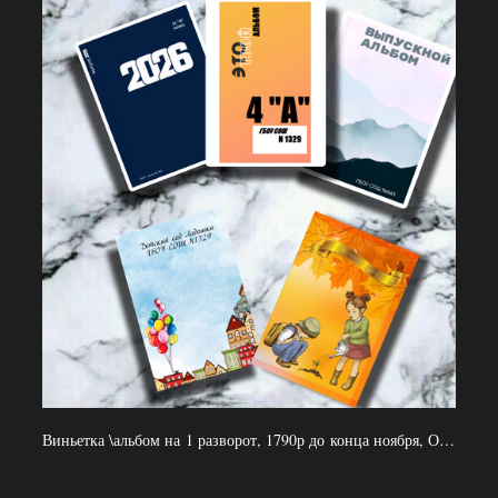
Виньетка \альбом на 1 разворот, 1790р до конца ноября, ОБЩАЯ ВЕРСТКА, без портрета!!! в плотной обложке, 1 разворот, 1 выезд.