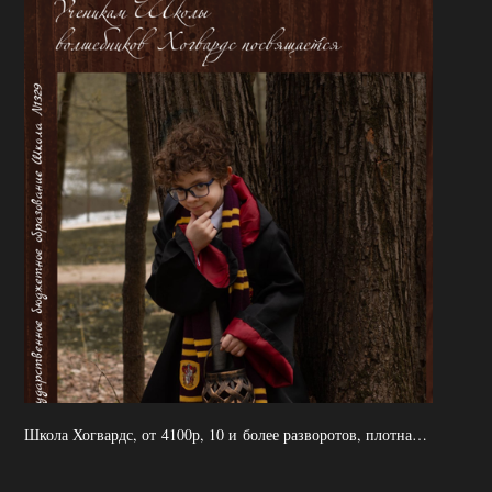
Школа Хогвардс, от 4100р, 10 и более разворотов, плотная обложка, мягкие страницы, 2 выезда, без учета аренды студии