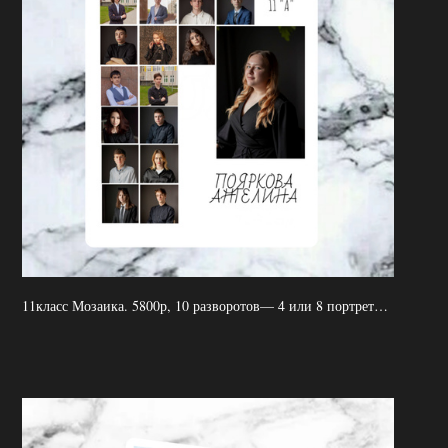
11класс Мозаика. 5800р, 10 разворотов— 4 или 8 портретов на одном развороте+девизы, групп.фото, 2 выезда