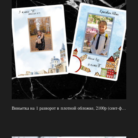
Виньетка на 1 разворот в плотной обложке, 2100р (сент-февраль), 2400 р (март–май)1 выезд